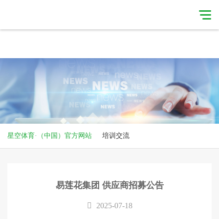
星空体育·（中国）官方网站
星空体育·（中国）
官方网站-
集团简介
XINGKONG
SPORTS
我们的服务
我们的优势
星空体育·（中国）官方网站
培训交流
新闻简讯
合作伙伴
联系我们
易莲花集团 供应商招募公告
2025-07-18