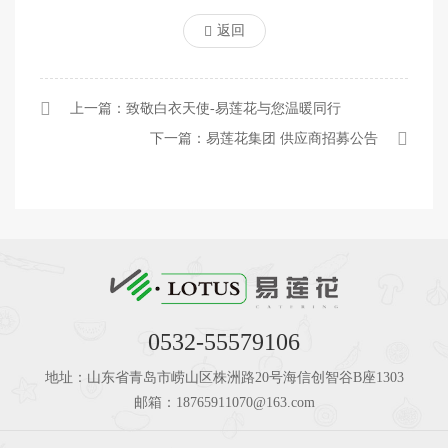
返回
上一篇：致敬白衣天使-易莲花与您温暖同行
下一篇：易莲花集团 供应商招募公告​
0532-55579106
地址：山东省青岛市崂山区株洲路20号海信创智谷B座1303
邮箱：18765911070@163.com