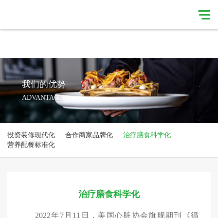
星空体育·（中国）官方网站
星空体育·（中国）
官方网站-
集团简介
XINGKONG
我们的优势
ADVANTAGE
SPORTS
我们的服务
我们的优势
投资装修现代化
合作商家品牌化
治疗膳食科学化
新闻简讯
合作伙伴
营养配餐标准化
联系我们
治疗膳食科学化
2022年
7月11日，美国心脏协会旗舰期刊《循