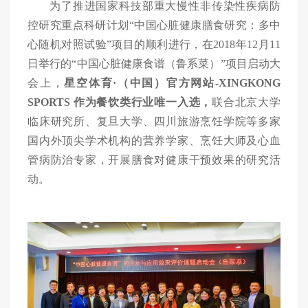
为了推进国家科技部重大慢性非传染性疾病防
控研究重点科研计划
“中国心脏健康膳食研究：多中
心随机对照试验”项目的顺利进行，在
2018年12月11
日
举行的
“中国心脏健康食谱（鲁系菜）”项目启动大
会上
，
星空体育·（中国）官方网站-XINGKONG
SPORTS
作为餐饮类行业唯一入选，
联合北京大学
临床研究所、复旦大学、四川旅游烹饪学院等多家
国内外顶尖学术机构的营养学家、烹饪大师及心血
管病防治专家，开展膳食对健康干预效果的研究活
动。