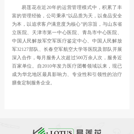
易莲花
在近
20
年的运营管理模式中，积累了丰
富的管理经验，
公司
秉承
“以品质为天，以食品安全
为本，以追求客户满意度为核心”的宗旨，
与
山东省
立医院、天津市第一中心医院、青岛市中心医院、
中国人民解放军空军医疗鉴定中心、中国人民解放
军
32127部队、长春空军航空大学等医院及部队开展
深入合作，
每月
服务
人次超过
500万余人次，服务近
百家单位。
自
2010年
发力
医疗团餐领域
以来
，
现已
成为
华北地区最具
影响力、
专业性
和引领性的
治疗
膳食
定制服务
企业。