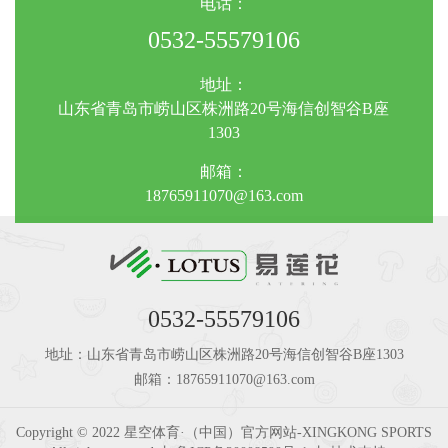
电话：
0532-55579106
地址：
山东省青岛市崂山区株洲路20号海信创智谷B座
1303
邮箱：
18765911070@163.com
0532-55579106
地址：山东省青岛市崂山区株洲路20号海信创智谷B座1303
邮箱：18765911070@163.com
Copyright © 2022 星空体育·（中国）官方网站-XINGKONG SPORTS